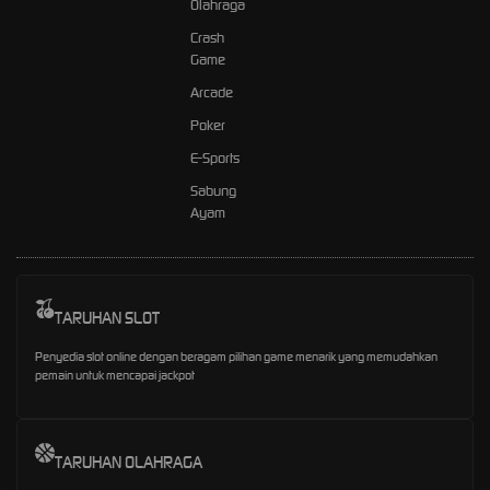
Olahraga
Crash
Game
Arcade
Poker
E-Sports
Sabung
Ayam
TARUHAN SLOT
Penyedia slot online dengan beragam pilihan game menarik yang memudahkan
pemain untuk mencapai jackpot
TARUHAN OLAHRAGA