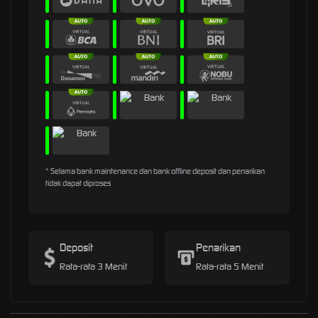
* Selama bank maintenance dan bank offline deposit dan penarikan
tidak dapat diproses
Deposit
Penarikan
Rata-rata 3 Menit
Rata-rata 5 Menit