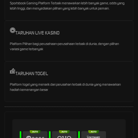
Sportsbook Gaming Platform Terbaik menawarkan lebih banyak game, odds yang
lebih tinggi, dan menyediakan pilihan yang lebih banyak untuk pemain.
TARUHAN LIVE KASINO
Platform Pilihan bagi perusahaan-perusahaan terbaik di dunia, dengan pilihan
variasi game terbanyak
TARUHAN TOGEL
Platform togel yang menarik dari perusahan terbaik di dunia yang menawarkan
hadiah kemenangan besar