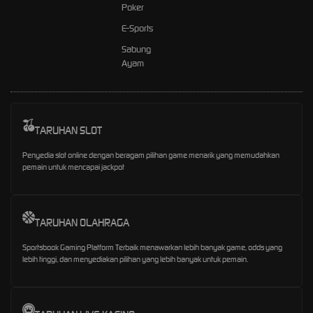
Poker
E-Sports
Sabung
Ayam
TARUHAN SLOT
Penyedia slot online dengan beragam pilihan game menarik yang memudahkan
pemain untuk mencapai jackpot
TARUHAN OLAHRAGA
Sportsbook Gaming Platform Terbaik menawarkan lebih banyak game, odds yang
lebih tinggi, dan menyediakan pilihan yang lebih banyak untuk pemain.