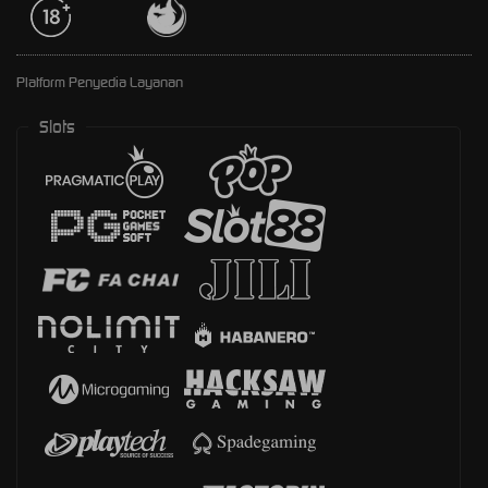
Platform Penyedia Layanan
Slots