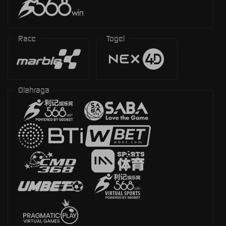
Race
Togel
Olahraga