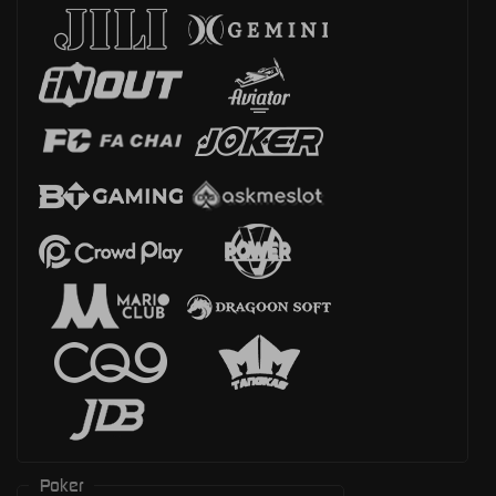
Poker