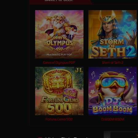
Gates of Olympus POP
Storm of Seth 2
Fortune Gems 500
DJ BOOM BOOM