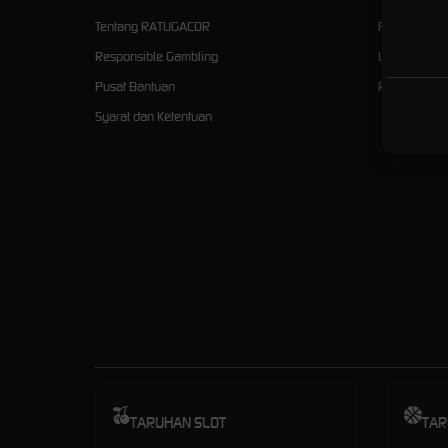
Tentang RATUGACOR
Promosi
Responsible Gambling
Loyalty
Pusat Bantuan
Referral
Syarat dan Ketentuan
TARUHAN SLOT
TAR