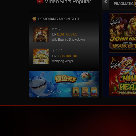
Video Slots Popular
PEMENANG MESIN SLOT
s***5
IDR
8,341,000.00
Wild Bounty Showdown
ut****2
IDR
1,414,000.00
Mahjong Ways
pre****k
IDR
1,101,200.00
Mahjong Ways 2
pre****k
IDR
946,200.00
Mahjong Ways 2
wary****r
IDR
934,800.00
Mahjong Ways