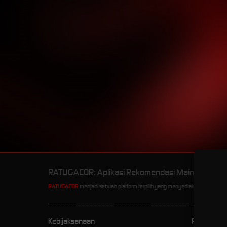
nun****0
IDR
842,400.00
Mahjong Ways 2
wary****r
IDR
797,600.00
Mahjong Ways
anga****r
IDR
704,000.00
Mahjong Ways
senda****p
IDR
502,350.00
Gates of Olympus Super
Scatter
senda****p
IDR
468,690.00
RATUGACOR: Aplikasi Rekomendasi Main Slot88 
Gates of Olympus Super
Scatter
RATUGACOR
menjadi sebuah platform terpilih yang menyediakan link downloa
Kebijaksanaan
Platform