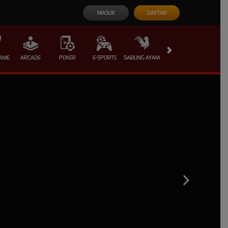
MASUK
DAFTAR
GAME
ARCADE
POKER
E-SPORTS
SABUNG AYAM
PROMOSI