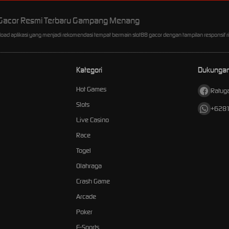
 Gacor Resmi Terbaru Gampang Menang
oad aplikasi yang menjadi rekomendasi tempat bermain slot88 gacor dengan tampilan responsif rin
Kategori
Dukunga
Hot Games
Ratuga
Slots
+628
Live Casino
Race
Togel
Olahraga
Crash Game
Arcade
Poker
E-Sports