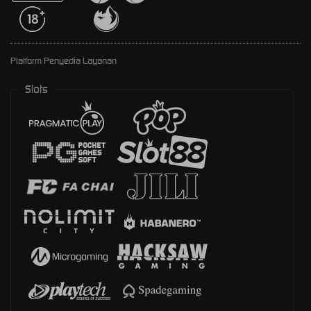
Platform Penyedia Layanan
Slots