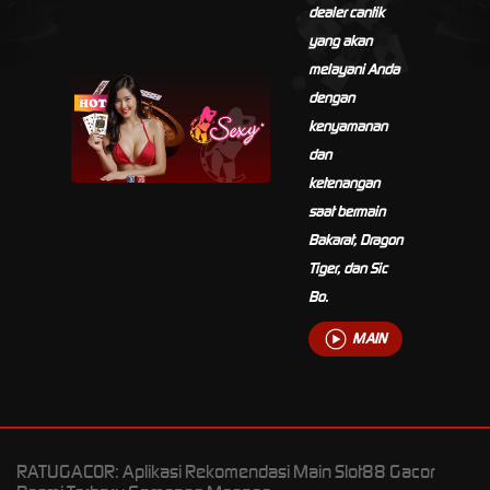
dealer cantik
yang akan
melayani Anda
dengan
kenyamanan
dan
ketenangan
saat bermain
Bakarat, Dragon
Tiger, dan Sic
Bo.
MAIN
RATUGACOR: Aplikasi Rekomendasi Main Slot88 Gacor