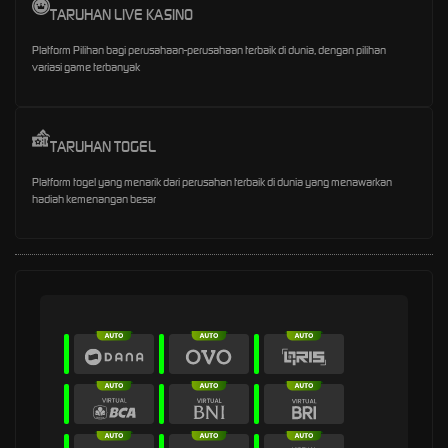
TARUHAN LIVE KASINO
Platform Pilihan bagi perusahaan-perusahaan terbaik di dunia, dengan pilihan
variasi game terbanyak
TARUHAN TOGEL
Platform togel yang menarik dari perusahan terbaik di dunia yang menawarkan
hadiah kemenangan besar